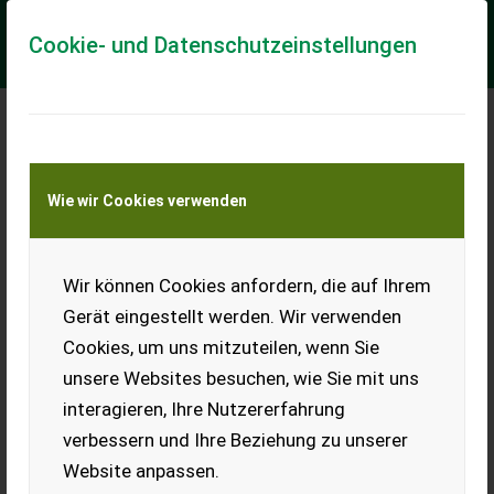
Cookie- und Datenschutzeinstellungen
Case IH Quadtrac 580
Wie wir Cookies verwenden
AFS Connect
Privatverkauf: 664 84 28 201
Service am aktuellen Stand
Wir können Cookies anfordern, die auf Ihrem
(wurde alles gemacht)!
Motorleistung 431 kW (586
Gerät eingestellt werden. Wir verwenden
PS) Betriebsstunden 5.400 h
Cookies, um uns mitzuteilen, wenn Sie
Erstzulassung...
unsere Websites besuchen, wie Sie mit uns
EUR 222.000
inkl. 20 %
interagieren, Ihre Nutzererfahrung
MwSt.
verbessern und Ihre Beziehung zu unserer
Website anpassen.