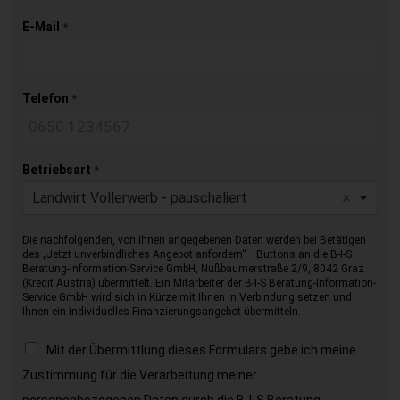
E-Mail
*
Telefon
*
Betriebsart
*
Landwirt Vollerwerb - pauschaliert
Die nachfolgenden, von Ihnen angegebenen Daten werden bei Betätigen
des „Jetzt unverbindliches Angebot anfordern“ –Buttons an die B-I-S
Beratung-Information-Service GmbH, Nußbaumerstraße 2/9, 8042 Graz
(Kredit Austria) übermittelt. Ein Mitarbeiter der B-I-S Beratung-Information-
Service GmbH wird sich in Kürze mit Ihnen in Verbindung setzen und
Ihnen ein individuelles Finanzierungsangebot übermitteln.
Mit der Übermittlung dieses Formulars gebe ich meine
Zustimmung für die Verarbeitung meiner
personenbezogenen Daten durch die B-I-S Beratung-