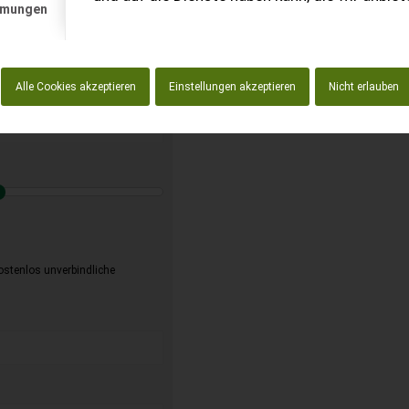
t anfordern
mmungen
enlos!
Alle Cookies akzeptieren
Einstellungen akzeptieren
Nicht erlauben
kostenlos unverbindliche