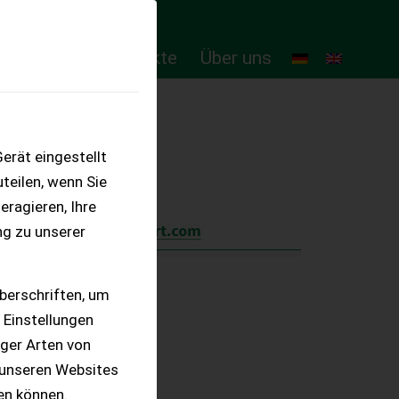
ten
Online-Produkte
Über uns
erät eingestellt
teilen, wenn Sie
eragieren, Ihre
ng zu unserer
berschriften, um
 Einstellungen
iger Arten von
 unseren Websites
ten können.