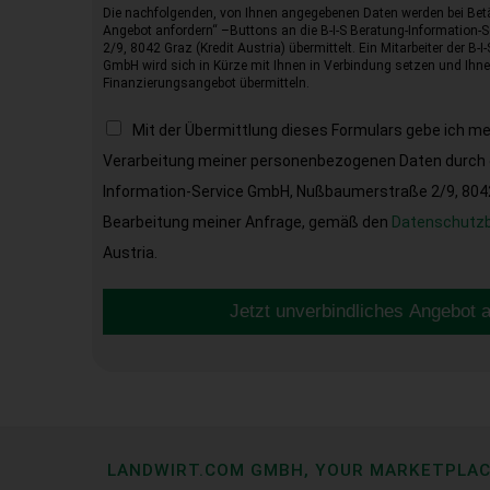
Die nachfolgenden, von Ihnen angegebenen Daten werden bei Betä
Angebot anfordern“ –Buttons an die B-I-S Beratung-Information
2/9, 8042 Graz (Kredit Austria) übermittelt. Ein Mitarbeiter der B-
GmbH wird sich in Kürze mit Ihnen in Verbindung setzen und Ihnen
Finanzierungsangebot übermitteln.
Mit der Übermittlung dieses Formulars gebe ich m
Verarbeitung meiner personenbezogenen Daten durch d
Information-Service GmbH, Nußbaumerstraße 2/9, 8042 
Bearbeitung meiner Anfrage, gemäß den
Datenschutz
Austria.
Jetzt unverbindliches Angebot 
LANDWIRT.COM GMBH, YOUR MARKETPLA