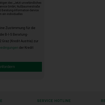
tigen des „Jetzt unverbindliches
-Service GmbH, Nußbaumerstraße
I-S Beratung-Information-Service
 ein individuelles
eine Zustimmung für die
ie B-I-S Beratung-
Graz (Kredit Austria) zur
bedingungen
der Kredit
anfordern
CE
SERVICE HOTLINE
R