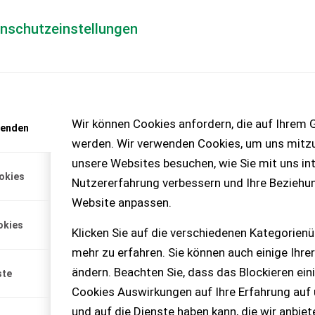
enschutzeinstellungen
Händlerlogin
für Händler
Mediada
Wir können Cookies anfordern, die auf Ihrem G
wenden
Trend
werden. Wir verwenden Cookies, um uns mitzu
FPT Motor, Stage IV, 24/12
unsere Websites besuchen, wie Sie mit uns int
0km/h,
okies
 90l/min Hydraulikleistung,
Nutzererfahrung verbessern und Ihre Beziehu
Website anpassen.
20 % MwSt.
okies
Klicken Sie auf die verschiedenen Kategorienü
mehr zu erfahren. Sie können auch einige Ihrer
ändern. Beachten Sie, dass das Blockieren ein
ste
Cookies Auswirkungen auf Ihre Erfahrung auf
und auf die Dienste haben kann, die wir anbie