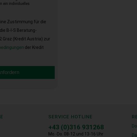
 ein individuelles
eine Zustimmung für die
ie B-I-S Beratung-
Graz (Kredit Austria) zur
bedingungen
der Kredit
anfordern
CE
SERVICE HOTLINE
R
+43 (0)316 931268
Do
Mo.-Do. 08-12 und 13-16 Uhr
Da