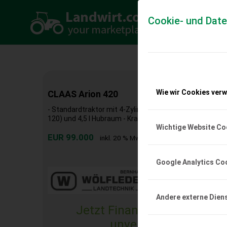
Cookie- und Dat
Wie wir Cookies ver
CLAAS Arion 420
- Standardtraktor mit 4-Zylinder FPT Motor mit max. 1
120) und 4,5 l Hubraum - Kraftstofftank max. 140 l, Har
Wichtige Website Co
EUR 99.000
inkl. 20 % MwSt.
Google Analytics Co
Andere externe Dien
Jetzt Finanzierungsangebo
unverbindlich & kost