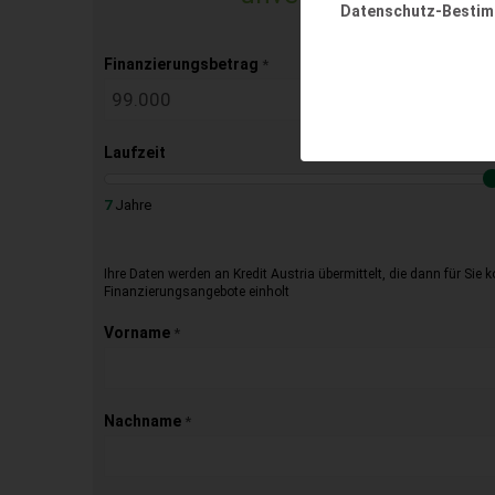
Datenschutz-Besti
Finanzierungsbetrag
*
Laufzeit
7
Jahre
Ihre Daten werden an Kredit Austria übermittelt, die dann für Sie 
Finanzierungsangebote einholt
Vorname
*
Nachname
*