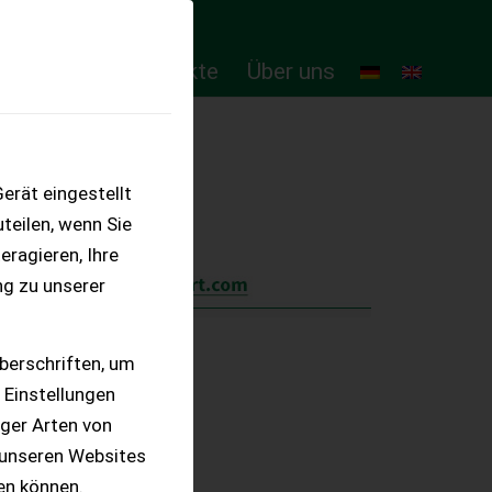
ten
Online-Produkte
Über uns
erät eingestellt
teilen, wenn Sie
eragieren, Ihre
ng zu unserer
berschriften, um
 Einstellungen
iger Arten von
 unseren Websites
ten können.