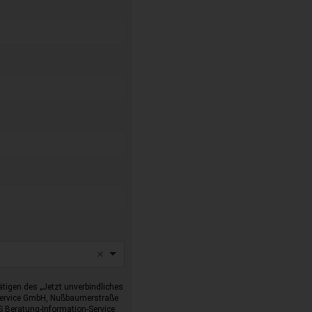
tigen des „Jetzt unverbindliches
-Service GmbH, Nußbaumerstraße
I-S Beratung-Information-Service