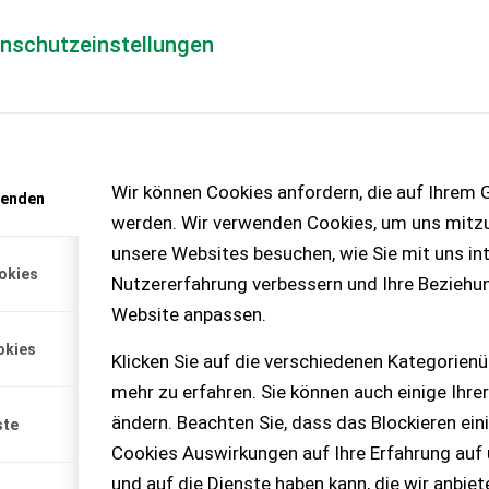
enschutzeinstellungen
Händlerlogin
für Händler
Mediada
Wir können Cookies anfordern, die auf Ihrem G
wenden
werden. Wir verwenden Cookies, um uns mitzu
00 PS, max. 435 Nm (ECE R
unsere Websites besuchen, wie Sie mit uns int
nstofftank ma...
okies
Nutzererfahrung verbessern und Ihre Beziehu
Website anpassen.
okies
Klicken Sie auf die verschiedenen Kategorienü
mehr zu erfahren. Sie können auch einige Ihrer
ändern. Beachten Sie, dass das Blockieren ein
ste
t anfordern
Cookies Auswirkungen auf Ihre Erfahrung auf
enlos!
und auf die Dienste haben kann, die wir anbie