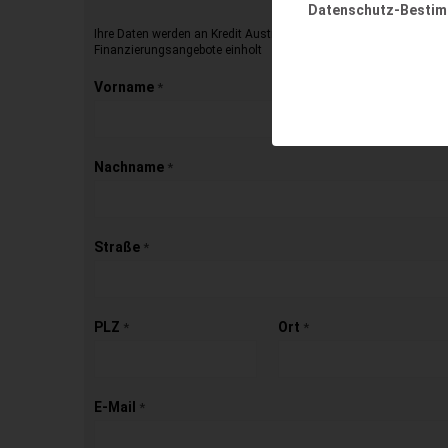
Datenschutz-Besti
Ihre Daten werden an Kredit Austria übermittelt, die dann für Sie 
Finanzierungsangebote einholt
Vorname
*
Nachname
*
Straße
*
PLZ
Ort
*
*
E-Mail
*