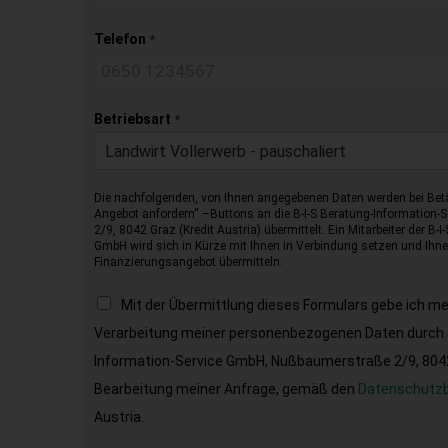
Telefon
*
Betriebsart
*
Landwirt Vollerwerb - pauschaliert
Die nachfolgenden, von Ihnen angegebenen Daten werden bei Betä
Angebot anfordern“ –Buttons an die B-I-S Beratung-Information
2/9, 8042 Graz (Kredit Austria) übermittelt. Ein Mitarbeiter der B-
GmbH wird sich in Kürze mit Ihnen in Verbindung setzen und Ihnen
Finanzierungsangebot übermitteln.
Mit der Übermittlung dieses Formulars gebe ich m
Verarbeitung meiner personenbezogenen Daten durch d
Information-Service GmbH, Nußbaumerstraße 2/9, 8042 
Bearbeitung meiner Anfrage, gemäß den
Datenschutz
Austria.