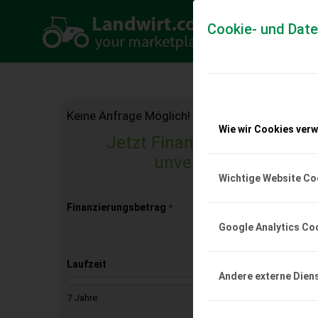
Cookie- und Dat
Keine Anfrage Möglich!
Wie wir Cookies ver
Jetzt Finanzierungsangebo
unverbindlich & kost
Wichtige Website Co
Finanzierungsbetrag
*
Google Analytics Co
Laufzeit
Andere externe Dien
7
Jahre