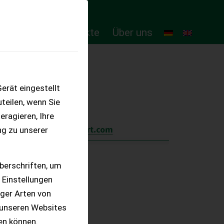
ten
Online-Produkte
Über uns
erät eingestellt
teilen, wenn Sie
eragieren, Ihre
ng zu unserer
berschriften, um
 Einstellungen
iger Arten von
 unseren Websites
ten können.