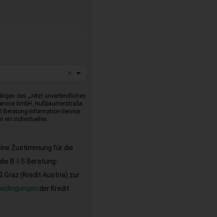
tigen des „Jetzt unverbindliches
-Service GmbH, Nußbaumerstraße
I-S Beratung-Information-Service
 ein individuelles
eine Zustimmung für die
ie B-I-S Beratung-
Graz (Kredit Austria) zur
bedingungen
der Kredit