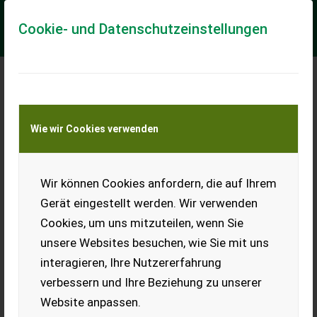
Cookie- und Datenschutzeinstellungen
Fliegl Cugo 640
Wie wir Cookies verwenden
Aktionsmaschine: - zulässiges Gesamtgewicht 21to -
Parabelfederung mit Nachlauflenkung - Achsausführung
406x120 - Zugholm starr / Drehbar mit Unten...
Wir können Cookies anfordern, die auf Ihrem
EUR 50.280
inkl. 20 % MwSt.
Gerät eingestellt werden. Wir verwenden
Cookies, um uns mitzuteilen, wenn Sie
unsere Websites besuchen, wie Sie mit uns
interagieren, Ihre Nutzererfahrung
verbessern und Ihre Beziehung zu unserer
Website anpassen.
Jetzt Finanzierungsangebot