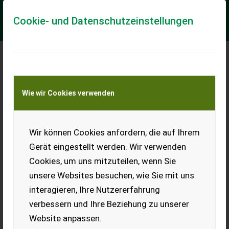
Cookie- und Datenschutzeinstellungen
Bauer Bauer V87
Wie wir Cookies verwenden
sehr gute Ausstattung, sofort verfügbar
Bauer Vakuumfass V87 Einachs in folgender Ausführung *
Selbsttragender Stahlbehälter feuerverzinkt, 8.700l
Wir können Cookies anfordern, die auf Ihrem
Fassinhalt, Ø1600 * Mannlochdeckel Ø750m...
Gerät eingestellt werden. Wir verwenden
EUR 44.900
inkl. 20 % MwSt.
Cookies, um uns mitzuteilen, wenn Sie
unsere Websites besuchen, wie Sie mit uns
interagieren, Ihre Nutzererfahrung
verbessern und Ihre Beziehung zu unserer
Website anpassen.