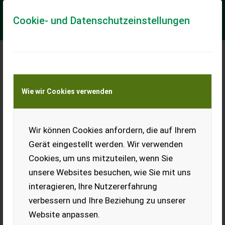
Cookie- und Datenschutzeinstellungen
Case IH 185 Puma LWB CVX
Wie wir Cookies verwenden
Gebrauchtmaschine - sehr guter Zustand
EDV: 71899 mit Erstanmeldung 27.02.2024 mit
Betriebsstunden 761 mit elektronischem
Wir können Cookies anfordern, die auf Ihrem
Batterietrennschalter mit 6,7 l Motor Stufe V mit Vistroniclü...
Gerät eingestellt werden. Wir verwenden
EUR 162.588
inkl. 20 % MwSt.
Cookies, um uns mitzuteilen, wenn Sie
unsere Websites besuchen, wie Sie mit uns
interagieren, Ihre Nutzererfahrung
verbessern und Ihre Beziehung zu unserer
Website anpassen.