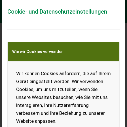
Cookie- und Datenschutzeinstellungen
CLAAS Corio 870 FC Conspeed
Wie wir Cookies verwenden
- Baujahr 2019 - 8-reihig - 70 cm Reihenabstand -
Haubenerhöhung rechts und links - Stoppelknicker - Zusatz-
Stoppelknicker - Gegenschneide-Kit - Wi...
Wir können Cookies anfordern, die auf Ihrem
EUR 59.880
inkl. 20 % MwSt.
Gerät eingestellt werden. Wir verwenden
Cookies, um uns mitzuteilen, wenn Sie
unsere Websites besuchen, wie Sie mit uns
interagieren, Ihre Nutzererfahrung
verbessern und Ihre Beziehung zu unserer
Jetzt Finanzierungsangebot
Website anpassen.