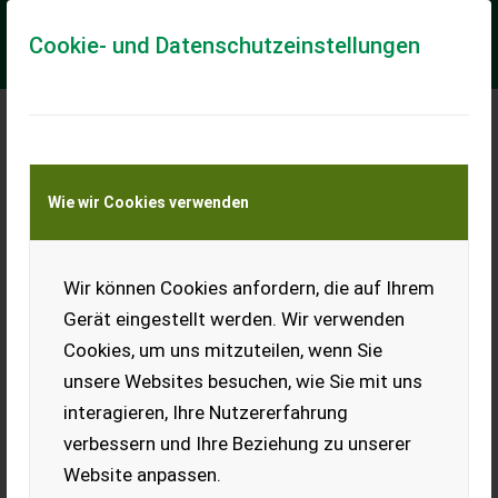
Cookie- und Datenschutzeinstellungen
JCB TM 320
Wie wir Cookies verwenden
JCB TM 320
Teleskopradlader,
Erstzulassung 2026, mit
Wir können Cookies anfordern, die auf Ihrem
131-PS-Motor, Powershift-
Getriebe 40 km/h, Bereifung:
Gerät eingestellt werden. Wir verwenden
460/70R24 Michelin, Q-Fit
Cookies, um uns mitzuteilen, wenn Sie
Aufnahme und ...
unsere Websites besuchen, wie Sie mit uns
EUR 159.480
inkl. 20 % MwSt.
interagieren, Ihre Nutzererfahrung
verbessern und Ihre Beziehung zu unserer
Website anpassen.