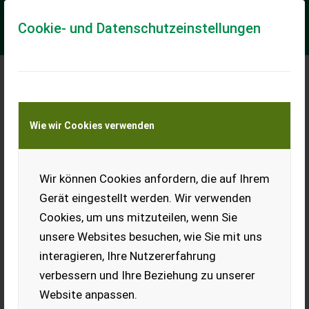
Cookie- und Datenschutzeinstellungen
CLAAS ARION 550 CMATIC CEBIS (inkl.
Wie wir Cookies verwenden
Gewährleistung 08.
MAXI CARE FLEX Wartungsvertrag bis 20.08.2028 bzw.
4000Std Trimble GFX 750 mit RTK 540/65 R28 Mitas vorne
Wir können Cookies anfordern, die auf Ihrem
650/65 R38 Mitas hinten CLAAS Frontkraft...
Gerät eingestellt werden. Wir verwenden
EUR 143.990
inkl. 19% MwSt
Cookies, um uns mitzuteilen, wenn Sie
unsere Websites besuchen, wie Sie mit uns
interagieren, Ihre Nutzererfahrung
verbessern und Ihre Beziehung zu unserer
Website anpassen.