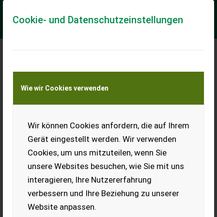
Cookie- und Datenschutzeinstellungen
Case IH Quantum 110
Wie wir Cookies verwenden
F (Stage V)
Auf Lager! - Bereifung:
380/70R20 vorne, 480/70R30
Wir können Cookies anfordern, die auf Ihrem
hinten (verstärkt) - Power-
Shuttle (hydraulische
Gerät eingestellt werden. Wir verwenden
Wendeschaltung) -
Cookies, um uns mitzuteilen, wenn Sie
Hydraulische
Zapfwellenkuppl...
unsere Websites besuchen, wie Sie mit uns
EUR 104.490
interagieren, Ihre Nutzererfahrung
inkl. 20 %
verbessern und Ihre Beziehung zu unserer
MwSt.
Website anpassen.