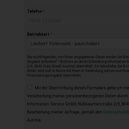
Telefon
*
Betriebsart
*
Landwirt Vollerwerb - pauschaliert
Die nachfolgenden, von Ihnen angegebenen Daten werden bei Betä
Angebot anfordern“ –Buttons an die B-I-S Beratung-Information
2/9, 8042 Graz (Kredit Austria) übermittelt. Ein Mitarbeiter der B-
GmbH wird sich in Kürze mit Ihnen in Verbindung setzen und Ihnen
Finanzierungsangebot übermitteln.
Mit der Übermittlung dieses Formulars gebe ich m
Verarbeitung meiner personenbezogenen Daten durch d
Information-Service GmbH, Nußbaumerstraße 2/9, 8042 
Bearbeitung meiner Anfrage, gemäß den
Datenschutz
Austria.