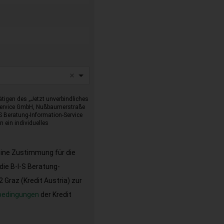
tigen des „Jetzt unverbindliches
-Service GmbH, Nußbaumerstraße
I-S Beratung-Information-Service
 ein individuelles
eine Zustimmung für die
ie B-I-S Beratung-
Graz (Kredit Austria) zur
bedingungen
der Kredit