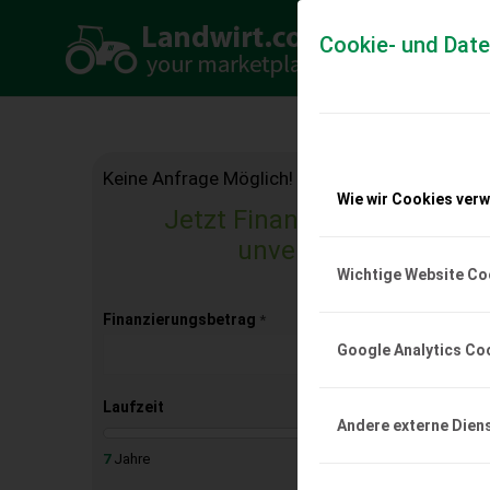
Cookie- und Dat
Keine Anfrage Möglich!
Wie wir Cookies ver
Jetzt Finanzierungsangebo
unverbindlich & kost
Wichtige Website Co
Finanzierungsbetrag
*
Google Analytics Co
Laufzeit
Andere externe Dien
7
Jahre