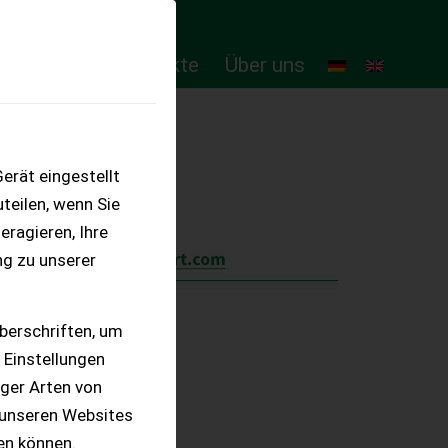
ten
Online-Produkte
Über uns
erät eingestellt
teilen, wenn Sie
eragieren, Ihre
ng zu unserer
berschriften, um
 Einstellungen
iger Arten von
 unseren Websites
ten können.