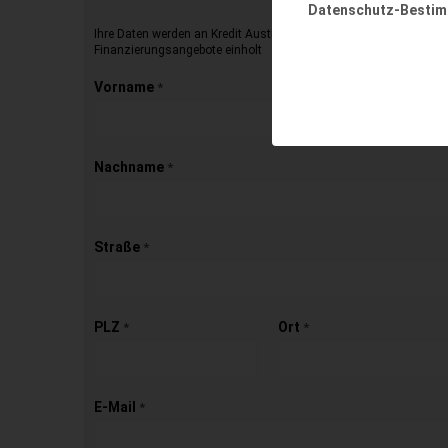
Datenschutz-Besti
Ihre Daten werden an Kredit Austria übermittelt, die dann für Sie 
Finanzierungsangebote einholt
Vorname
*
Nachname
*
Straße
*
PLZ
Ort
*
*
E-Mail
*