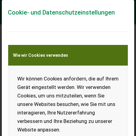
Cookie- und Datenschutzeinstellungen
John Deere 7430 Premium
Wie wir Cookies verwenden
Gebrauchter John Deere 7430 - in einem guten Zustand! -
Baujahr 2011 - 11250 Betriebsstunden - 50km/h - gültiges
Pickerl bis 04/2026 - Gefederte ...
Wir können Cookies anfordern, die auf Ihrem
EUR 74.900
inkl. 20 % MwSt.
Gerät eingestellt werden. Wir verwenden
Cookies, um uns mitzuteilen, wenn Sie
unsere Websites besuchen, wie Sie mit uns
interagieren, Ihre Nutzererfahrung
verbessern und Ihre Beziehung zu unserer
Website anpassen.