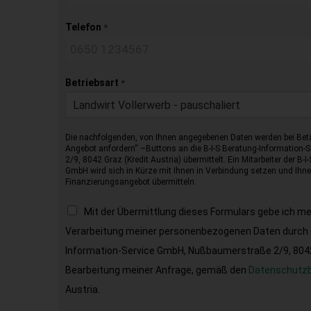
Telefon
*
Betriebsart
*
Landwirt Vollerwerb - pauschaliert
Die nachfolgenden, von Ihnen angegebenen Daten werden bei Betä
Angebot anfordern“ –Buttons an die B-I-S Beratung-Information
2/9, 8042 Graz (Kredit Austria) übermittelt. Ein Mitarbeiter der B-
GmbH wird sich in Kürze mit Ihnen in Verbindung setzen und Ihnen
Finanzierungsangebot übermitteln.
Mit der Übermittlung dieses Formulars gebe ich m
Verarbeitung meiner personenbezogenen Daten durch d
Information-Service GmbH, Nußbaumerstraße 2/9, 8042 
Bearbeitung meiner Anfrage, gemäß den
Datenschutz
Austria.