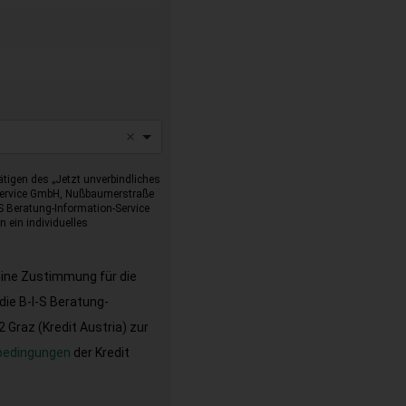
tigen des „Jetzt unverbindliches
-Service GmbH, Nußbaumerstraße
I-S Beratung-Information-Service
 ein individuelles
eine Zustimmung für die
ie B-I-S Beratung-
Graz (Kredit Austria) zur
bedingungen
der Kredit