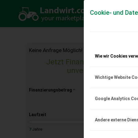
Cookie- und Dat
Keine Anfrage Möglich!
Wie wir Cookies ver
Jetzt Finanzierungsangebo
unverbindlich & kost
Wichtige Website Co
Finanzierungsbetrag
*
Google Analytics Co
Laufzeit
Andere externe Dien
7
Jahre