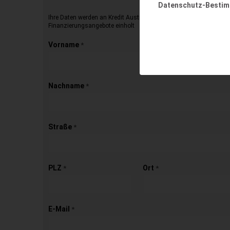
Datenschutz-Besti
Ihre Daten werden an Kredit Austria übermittelt, die dann für Sie 
Finanzierungsangebote einholt
Vorname
*
Nachname
*
Straße
*
PLZ
Ort
*
*
E-Mail
*