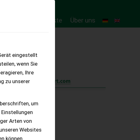
ten
Online-Produkte
Über uns
erät eingestellt
teilen, wenn Sie
eragieren, Ihre
ng zu unserer
berschriften, um
 Einstellungen
iger Arten von
 unseren Websites
ten können.