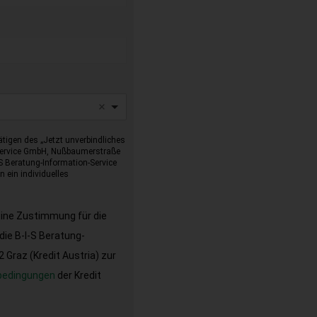
tigen des „Jetzt unverbindliches
-Service GmbH, Nußbaumerstraße
I-S Beratung-Information-Service
 ein individuelles
eine Zustimmung für die
ie B-I-S Beratung-
Graz (Kredit Austria) zur
bedingungen
der Kredit