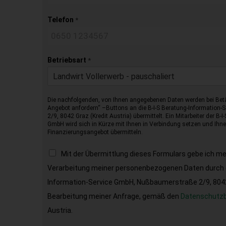
Telefon
*
Betriebsart
*
Landwirt Vollerwerb - pauschaliert
Die nachfolgenden, von Ihnen angegebenen Daten werden bei Betä
Angebot anfordern“ –Buttons an die B-I-S Beratung-Information
2/9, 8042 Graz (Kredit Austria) übermittelt. Ein Mitarbeiter der B-
GmbH wird sich in Kürze mit Ihnen in Verbindung setzen und Ihnen
Finanzierungsangebot übermitteln.
Mit der Übermittlung dieses Formulars gebe ich m
Verarbeitung meiner personenbezogenen Daten durch d
Information-Service GmbH, Nußbaumerstraße 2/9, 8042 
Bearbeitung meiner Anfrage, gemäß den
Datenschutz
Austria.