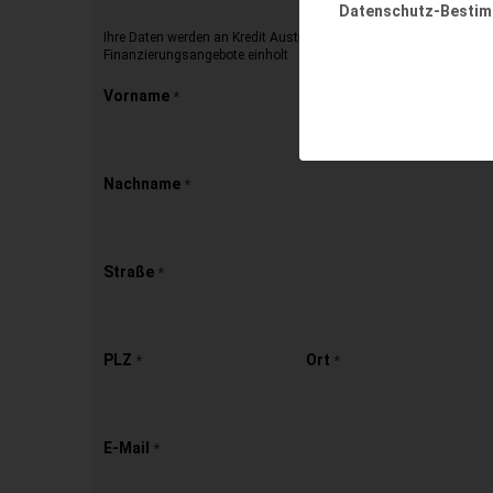
Datenschutz-Besti
Ihre Daten werden an Kredit Austria übermittelt, die dann für Sie 
Finanzierungsangebote einholt
Vorname
*
Nachname
*
Straße
*
PLZ
Ort
*
*
E-Mail
*