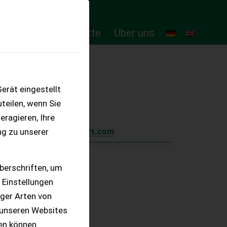
ten
Online-Produkte
Über uns
erät eingestellt
teilen, wenn Sie
eragieren, Ihre
ng zu unserer
berschriften, um
 Einstellungen
iger Arten von
 unseren Websites
ten können.