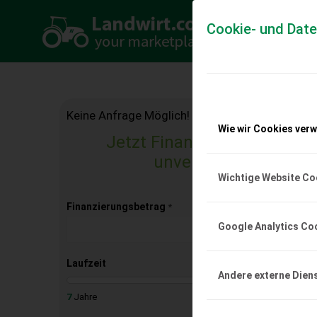
Cookie- und Dat
Keine Anfrage Möglich!
Wie wir Cookies ver
Jetzt Finanzierungsangebo
unverbindlich & kost
Wichtige Website Co
Finanzierungsbetrag
*
Google Analytics Co
Laufzeit
Andere externe Dien
7
Jahre