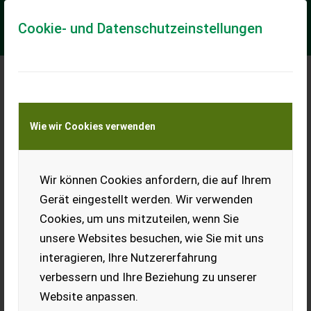
Cookie- und Datenschutzeinstellungen
Iveco Magirus + Anhänger + Schiebenschild +
Wie wir Cookies verwenden
Salzstreue
Beleuchtung/Warntafeln ________ Iveco Winterpaket LKW +
Anhänger + Scheibenschild + Salzstreuer KW 309 PS 420 max
Wir können Cookies anfordern, die auf Ihrem
26 t Erstzulassung 17.09.2015 ...
Gerät eingestellt werden. Wir verwenden
EUR 78.421
inkl. 19% MwSt
Cookies, um uns mitzuteilen, wenn Sie
unsere Websites besuchen, wie Sie mit uns
interagieren, Ihre Nutzererfahrung
Jetzt Finanzierungsangebot
verbessern und Ihre Beziehung zu unserer
anfordern
Website anpassen.
unverbindlich & kostenlos!