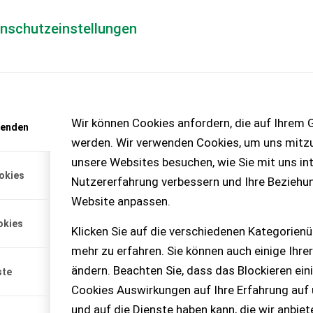
enschutzeinstellungen
Händlerlogin
für Händler
Mediada
Wir können Cookies anfordern, die auf Ihrem G
wenden
werden. Wir verwenden Cookies, um uns mitzu
26 !! -- Spritzen Tüv
unsere Websites besuchen, wie Sie mit uns int
hse Staubox unter ...
okies
Nutzererfahrung verbessern und Ihre Beziehu
Website anpassen.
okies
Klicken Sie auf die verschiedenen Kategorienü
mehr zu erfahren. Sie können auch einige Ihrer
ändern. Beachten Sie, dass das Blockieren ein
ste
Cookies Auswirkungen auf Ihre Erfahrung auf
t anfordern
und auf die Dienste haben kann, die wir anbie