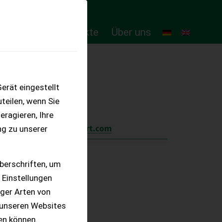
ten
Online-Produkte
Über uns
erät eingestellt
teilen, wenn Sie
eragieren, Ihre
ng zu unserer
berschriften, um
 Einstellungen
iger Arten von
 unseren Websites
ten können.