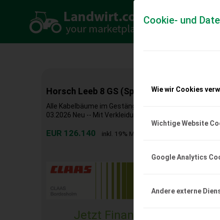
Cookie- und Dat
Wie wir Cookies ver
Horsch Leeb 8 GS (Spritzentüv 03.26 NEU)
Alle Kabelbäume im Gestänge von Horsch erneuert 04.20
03.2026 Neu -- Mit Verkleidung Achsversion Gelenkte Ac
Wichtige Website Co
EUR 126.140
inkl. 19% MwSt
Google Analytics Co
Andere externe Dien
Jetzt Finanzierungsangebo