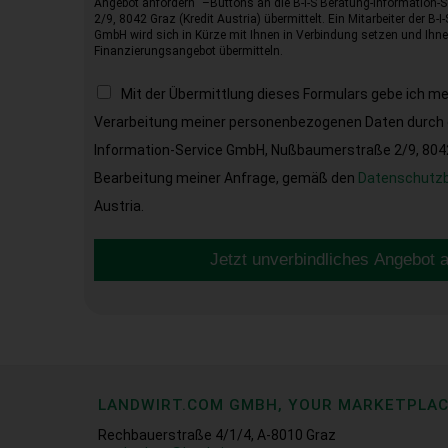
Angebot anfordern“ –Buttons an die B-I-S Beratung-Information
2/9, 8042 Graz (Kredit Austria) übermittelt. Ein Mitarbeiter der B-
GmbH wird sich in Kürze mit Ihnen in Verbindung setzen und Ihnen
Finanzierungsangebot übermitteln.
Mit der Übermittlung dieses Formulars gebe ich m
Verarbeitung meiner personenbezogenen Daten durch d
Information-Service GmbH, Nußbaumerstraße 2/9, 8042 
Bearbeitung meiner Anfrage, gemäß den
Datenschutz
Austria.
Jetzt unverbindliches Angebot 
LANDWIRT.COM GMBH, YOUR MARKETPLA
Rechbauerstraße 4/1/4, A-8010 Graz