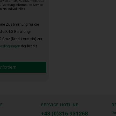
-Service GmbH, Nußbaumerstraße
I-S Beratung-Information-Service
 ein individuelles
eine Zustimmung für die
ie B-I-S Beratung-
Graz (Kredit Austria) zur
bedingungen
der Kredit
anfordern
CE
SERVICE HOTLINE
R
+43 (0)316 931268
Do