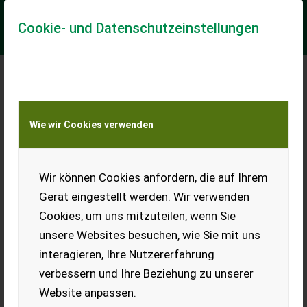
Cookie- und Datenschutzeinstellungen
Weidemann T4512
Wie wir Cookies verwenden
== Více podrobnosti (CZ) == Zvedací kapacita: 1.250 kg
Rozměry nákladového prostoru: 394 x 156 x 200 cm ==
Weitere Informationen (DE) == Hubkapa...
Wir können Cookies anfordern, die auf Ihrem
EUR 47.500
MwSt nicht ausweisbar
Gerät eingestellt werden. Wir verwenden
Cookies, um uns mitzuteilen, wenn Sie
unsere Websites besuchen, wie Sie mit uns
interagieren, Ihre Nutzererfahrung
verbessern und Ihre Beziehung zu unserer
Jetzt Finanzierungsangebot
Website anpassen.