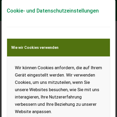
Cookie- und Datenschutzeinstellungen
Manitou MLA 4-50H Knicklader DEMOGERÄT
Wie wir Cookies verwenden
Bereifung (v): 10.0/75-15.3 AS Profil, Motorhersteller: Perkins ,
Breite: 102, Hydrostatischer Antrieb, Schnellwechselrahmen,
Diesel, Knicklenkung ...
Wir können Cookies anfordern, die auf Ihrem
EUR 41.650
inkl. 19% MwSt
Gerät eingestellt werden. Wir verwenden
Cookies, um uns mitzuteilen, wenn Sie
unsere Websites besuchen, wie Sie mit uns
interagieren, Ihre Nutzererfahrung
verbessern und Ihre Beziehung zu unserer
Website anpassen.