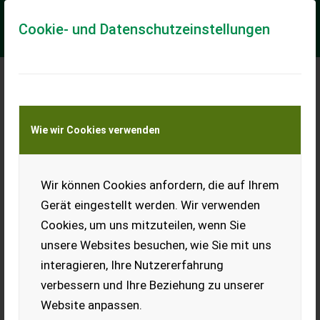
Cookie- und Datenschutzeinstellungen
Lindner LINTRAC 115LS
Wie wir Cookies verwenden
265 Betriebsstunden, Bj. 11/2023, Vorführtraktor, Zweifach
LS, Power Shuttle, Comfort Shift, Speedmatik,
Frontzapfwelle elektr. , Fronthydraulik H...
Wir können Cookies anfordern, die auf Ihrem
EUR 93.800
inkl. 20 % MwSt.
Gerät eingestellt werden. Wir verwenden
Cookies, um uns mitzuteilen, wenn Sie
unsere Websites besuchen, wie Sie mit uns
interagieren, Ihre Nutzererfahrung
verbessern und Ihre Beziehung zu unserer
Website anpassen.