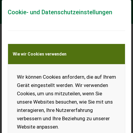
Cookie- und Datenschutzeinstellungen
Massey Ferguson
Wie wir Cookies verwenden
6470-4
Massey Ferguson 6470-
4Allrad, Druckluftbremse,
Wir können Cookies anfordern, die auf Ihrem
Klimaanlage, Kabine
Lastschaltgetriebe, EHR,
Gerät eingestellt werden. Wir verwenden
Luftsitz, 4-Rad Bremse,
Cookies, um uns mitzuteilen, wenn Sie
Powershuttle
540/540E/1000, 40 ...
unsere Websites besuchen, wie Sie mit uns
EUR 48.000
interagieren, Ihre Nutzererfahrung
inkl. 20 % MwSt.
verbessern und Ihre Beziehung zu unserer
Website anpassen.