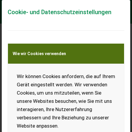
Cookie- und Datenschutzeinstellungen
Deutz Fahr Agrotron TTV 630
Wie wir Cookies verwenden
Gebrauchtmaschine - sehr guter Zustand
Nr. 66777 Allradtraktor - mit 8135 Bstd. - mit BJ 2011 - mit
Zapfwelle 540/540E/1000/1000E - mit 5 DW
Wir können Cookies anfordern, die auf Ihrem
Hecksteuergeräten und 2 DW Mittensteuerger...
Gerät eingestellt werden. Wir verwenden
EUR 61.120
inkl. 13% MwSt./Verm.
Cookies, um uns mitzuteilen, wenn Sie
unsere Websites besuchen, wie Sie mit uns
interagieren, Ihre Nutzererfahrung
verbessern und Ihre Beziehung zu unserer
Website anpassen.