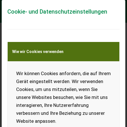
Cookie- und Datenschutzeinstellungen
New Holland T 7050 PC
Wie wir Cookies verwenden
Gebraucht - prompt verfügbar
Nr. 67647 Allradtraktor - mit 9040 Bstd. - Baujahr 2007 -
Erstzulassung 02.08.2007 - mit 234 PS - mit 50 km/h
Wir können Cookies anfordern, die auf Ihrem
Bauartgeschwindigkeit - mit 4 ele...
Gerät eingestellt werden. Wir verwenden
EUR 48.281
inkl. 20 % MwSt.
Cookies, um uns mitzuteilen, wenn Sie
unsere Websites besuchen, wie Sie mit uns
interagieren, Ihre Nutzererfahrung
verbessern und Ihre Beziehung zu unserer
Website anpassen.