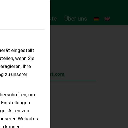
ten
Online-Produkte
Über uns
erät eingestellt
teilen, wenn Sie
eragieren, Ihre
ng zu unserer
berschriften, um
 Einstellungen
iger Arten von
 unseren Websites
ten können.