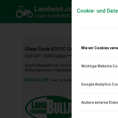
Cookie- und Dat
Wie wir Cookies ver
Claas Corio 670 FC Conspeed
SOFORT VERFÜGBAR **Lieferung möglich**
CLAAS Maispflücker Corio 670 FC Conspeed + Neumasc
Wichtige Website Co
Reihenabstand + hydraulisch klappbar + Hybridwalzen + 
EUR 64.200
inkl. 20 % MwSt.
Google Analytics Co
Andere externe Dien