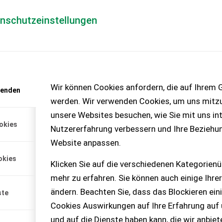
enschutzeinstellungen
Händlerlogin
für Händler
Mediada
Wir können Cookies anfordern, die auf Ihrem G
wenden
werden. Wir verwenden Cookies, um uns mitzu
unsere Websites besuchen, wie Sie mit uns int
hine + 6 Reihen mit 70cm
okies
Nutzererfahrung verbessern und Ihre Beziehu
Stoppelknicker + G...
Website anpassen.
okies
Klicken Sie auf die verschiedenen Kategorienü
mehr zu erfahren. Sie können auch einige Ihrer
ändern. Beachten Sie, dass das Blockieren ein
ste
Cookies Auswirkungen auf Ihre Erfahrung auf
und auf die Dienste haben kann, die wir anbie