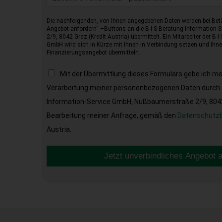
Die nachfolgenden, von Ihnen angegebenen Daten werden bei Betä
Angebot anfordern“ –Buttons an die B-I-S Beratung-Information
2/9, 8042 Graz (Kredit Austria) übermittelt. Ein Mitarbeiter der B-
GmbH wird sich in Kürze mit Ihnen in Verbindung setzen und Ihnen
Finanzierungsangebot übermitteln.
Mit der Übermittlung dieses Formulars gebe ich m
Verarbeitung meiner personenbezogenen Daten durch d
Information-Service GmbH, Nußbaumerstraße 2/9, 8042 
Bearbeitung meiner Anfrage, gemäß den
Datenschutz
Austria.
Jetzt unverbindliches Angebot 