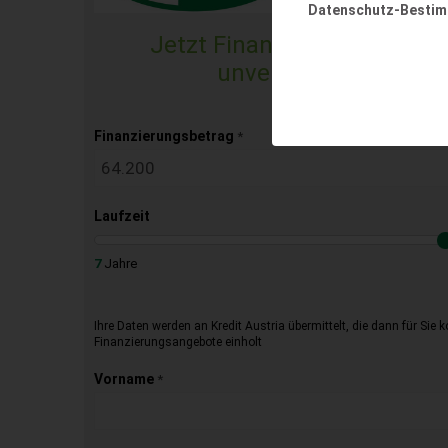
Datenschutz-Besti
Jetzt Finanzierungsangebo
unverbindlich & kost
Finanzierungsbetrag
*
Laufzeit
7
Jahre
Ihre Daten werden an Kredit Austria übermittelt, die dann für Sie 
Finanzierungsangebote einholt
Vorname
*