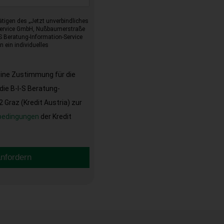
tigen des „Jetzt unverbindliches
-Service GmbH, Nußbaumerstraße
I-S Beratung-Information-Service
 ein individuelles
eine Zustimmung für die
ie B-I-S Beratung-
Graz (Kredit Austria) zur
bedingungen
der Kredit
anfordern