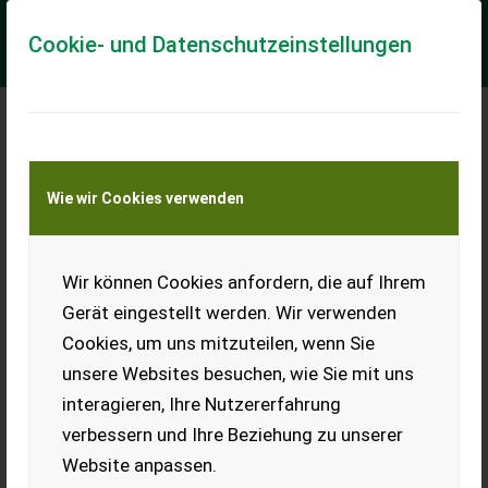
Cookie- und Datenschutzeinstellungen
Fendt Rotana V 160 Combi
Wie wir Cookies verwenden
Gebrauchtmaschine - sehr guter Zustand -neuwertig
EDV: 69754 Press-Wickelkombination - mit 3015 Ballen - mit
25 Messer Schneidwerk - mit Presskammer 0,90 - 1,60m - mit
Wir können Cookies anfordern, die auf Ihrem
Automatischer Kettenschmier...
Gerät eingestellt werden. Wir verwenden
EUR 89.350
inkl. 13% MwSt./Verm.
Cookies, um uns mitzuteilen, wenn Sie
unsere Websites besuchen, wie Sie mit uns
interagieren, Ihre Nutzererfahrung
verbessern und Ihre Beziehung zu unserer
Website anpassen.