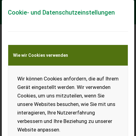
Cookie- und Datenschutzeinstellungen
New Holland W 80 C
Wie wir Cookies verwenden
NEW HOLLAND W80C LONG REACH AB € 599,-
monatlich
Wir können Cookies anfordern, die auf Ihrem
- 3,4L FPT F5H Turbo Motor - Fahrantrieb 4WD Hydrostatisch
35km/h - Hydraulikpumpe 85L/230Bar - INCH Pedal - max.
Gerät eingestellt werden. Wir verwenden
Hubhöhe 3,70m - Long Reach Schw...
Cookies, um uns mitzuteilen, wenn Sie
EUR 0
unsere Websites besuchen, wie Sie mit uns
interagieren, Ihre Nutzererfahrung
verbessern und Ihre Beziehung zu unserer
Website anpassen.