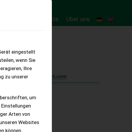
ten
Online-Produkte
Über uns
erät eingestellt
teilen, wenn Sie
eragieren, Ihre
ng zu unserer
berschriften, um
 Einstellungen
iger Arten von
 unseren Websites
ten können.