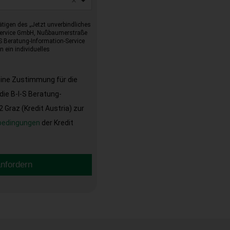
tigen des „Jetzt unverbindliches
-Service GmbH, Nußbaumerstraße
I-S Beratung-Information-Service
 ein individuelles
eine Zustimmung für die
ie B-I-S Beratung-
Graz (Kredit Austria) zur
bedingungen
der Kredit
anfordern