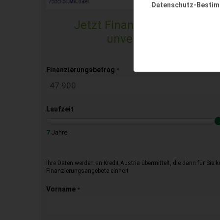
Datenschutz-Besti
Jetzt Finanzierungsangebo
unverbindlich & kost
Finanzierungsbetrag
*
Laufzeit
7
Jahre
Ihre Daten werden an Kredit Austria übermittelt, die dann für Sie 
Finanzierungsangebote einholt
Vorname
*