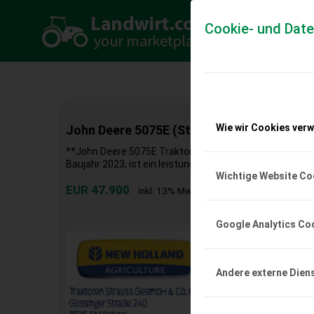
Cookie- und Dat
Wie wir Cookies ver
John Deere 5075E (Stage V)
**John Deere 5075E Traktor - Baujahr 2023** Der John 
Baujahr 2023, ist ein leistungsstarkes und zuverlässige
Wichtige Website Co
EUR 47.900
inkl. 13% MwSt./Verm.
Google Analytics Co
Andere externe Dien