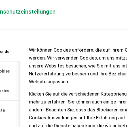
enschutzeinstellungen
Händlerlogin
für Händler
Mediada
Wir können Cookies anfordern, die auf Ihrem G
wenden
werden. Wir verwenden Cookies, um uns mitzu
Deere 5075E Traktor,
unsere Websites besuchen, wie Sie mit uns int
s Fahrzeug, das s...
okies
Nutzererfahrung verbessern und Ihre Beziehu
Website anpassen.
okies
Klicken Sie auf die verschiedenen Kategorienü
mehr zu erfahren. Sie können auch einige Ihrer
ändern. Beachten Sie, dass das Blockieren ein
ste
Cookies Auswirkungen auf Ihre Erfahrung auf
und auf die Dienste haben kann, die wir anbie