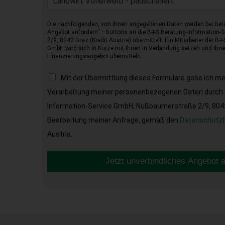
Landwirt Vollerwerb - pauschaliert
Die nachfolgenden, von Ihnen angegebenen Daten werden bei Betä
Angebot anfordern“ –Buttons an die B-I-S Beratung-Information
2/9, 8042 Graz (Kredit Austria) übermittelt. Ein Mitarbeiter der B-
GmbH wird sich in Kürze mit Ihnen in Verbindung setzen und Ihnen
Finanzierungsangebot übermitteln.
Mit der Übermittlung dieses Formulars gebe ich m
Verarbeitung meiner personenbezogenen Daten durch d
Information-Service GmbH, Nußbaumerstraße 2/9, 8042 
Bearbeitung meiner Anfrage, gemäß den
Datenschutz
Austria.
Jetzt unverbindliches Angebot 