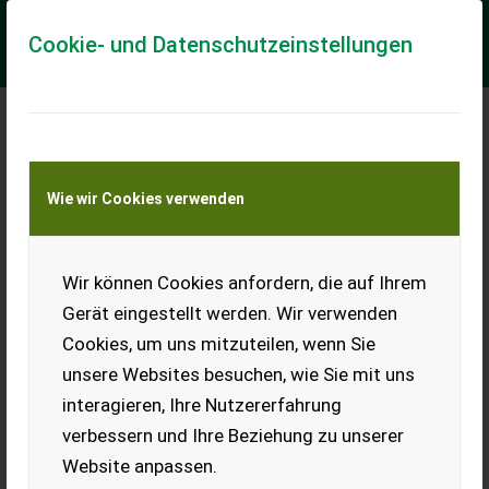
Cookie- und Datenschutzeinstellungen
Claas Arion 430 Stage
Wie wir Cookies verwenden
V (CIS)
Allrounder mit
Frontlader
Wir können Cookies anfordern, die auf Ihrem
Gerät eingestellt werden. Wir verwenden
+ Frontlader Claas FL100C
mit mechanischer
Cookies, um uns mitzuteilen, wenn Sie
Parallelführung und Euro
Aufnahme + Multifunktionsgriff FLEXPILOT + Heckkraftheber
unsere Websites besuchen, wie Sie mit uns
5,75 t + 3 Steuerge...
interagieren, Ihre Nutzererfahrung
EUR 97.920
inkl. 20 % MwSt.
verbessern und Ihre Beziehung zu unserer
Website anpassen.