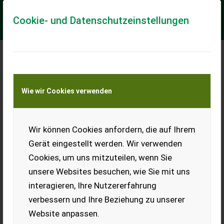
Cookie- und Datenschutzeinstellungen
Sonstige Anhänger für Obstbau / Orchard
Wie wir Cookies verwenden
platform
== Weitere Informationen (DE) == Anhänger für Obstbau
WT660/250/3/400/S - Länge: 8010 mm - Breite: 2550 mm -
Wir können Cookies anfordern, die auf Ihrem
Höhe: 1620 mm Abmessungen der Ladeki...
Gerät eingestellt werden. Wir verwenden
EUR 21.384
inkl. 23 % MwSt.
Cookies, um uns mitzuteilen, wenn Sie
unsere Websites besuchen, wie Sie mit uns
interagieren, Ihre Nutzererfahrung
verbessern und Ihre Beziehung zu unserer
Website anpassen.