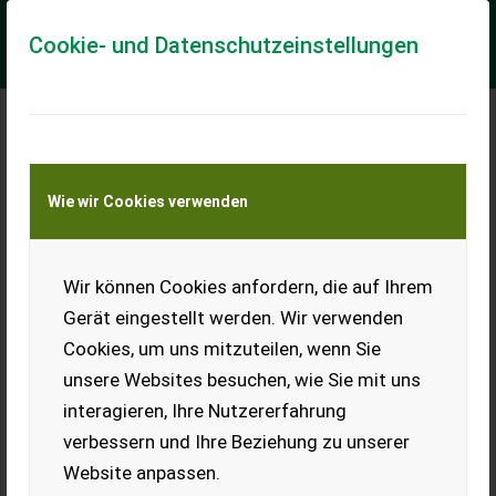
Cookie- und Datenschutzeinstellungen
New Holland T6020
Wie wir Cookies verwenden
Elite
TRIMA Frontlader 4.0 P
Druckluft und Hydr.
Wir können Cookies anfordern, die auf Ihrem
Bremse,
Gerät eingestellt werden. Wir verwenden
Cookies, um uns mitzuteilen, wenn Sie
Sehr gepflegter Original
Zustand!, 40 km/h Getriebe Elektro Command 17/16
unsere Websites besuchen, wie Sie mit uns
Lastschaltung mit Automatikfunktion, 4-Zylinder Motor mit
4,5lt. Hubraum,...
interagieren, Ihre Nutzererfahrung
verbessern und Ihre Beziehung zu unserer
EUR 59.900
inkl. 20 % MwSt.
Website anpassen.