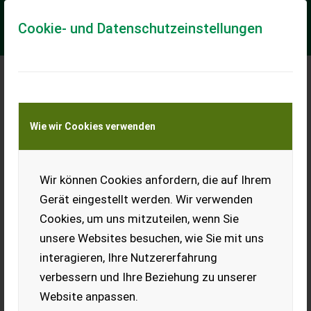
Cookie- und Datenschutzeinstellungen
Stronga LL800
Wie wir Cookies verwenden
Tridemtieflader
STRONGA - verlässlich
stärker!
Wir können Cookies anfordern, die auf Ihrem
Gerät eingestellt werden. Wir verwenden
Neuer STRONGA LL800
Tridemtieflader in
Cookies, um uns mitzuteilen, wenn Sie
verschiedensten
Ausstattungen lieferbar. Als Beispiel der gezeigte LL800 in
unsere Websites besuchen, wie Sie mit uns
folgender Ausstattung: - Gesamt...
interagieren, Ihre Nutzererfahrung
EUR 54.500
inkl. 20 % MwSt.
verbessern und Ihre Beziehung zu unserer
Website anpassen.