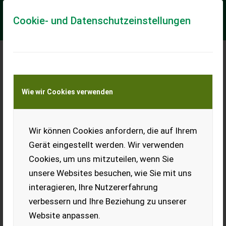
Cookie- und Datenschutzeinstellungen
Schlang&Reichart SR 1100 Aktion
Wie wir Cookies verwenden
Druckluftbremsanlage, 13 to. GG auf öffentlichen Straßen, 25
km/h. Bereifung 480/45-17. Eigene Ölversorgung. Ladekaran
4282, Reichweite 7,96 mtr....
Wir können Cookies anfordern, die auf Ihrem
EUR 48.433
inkl. 19% MwSt
Gerät eingestellt werden. Wir verwenden
Cookies, um uns mitzuteilen, wenn Sie
unsere Websites besuchen, wie Sie mit uns
interagieren, Ihre Nutzererfahrung
verbessern und Ihre Beziehung zu unserer
Jetzt Finanzierungsangebot
Website anpassen.