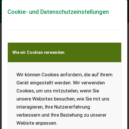
Cookie- und Datenschutzeinstellungen
Bobcat TL 35-70 V R-
Wie wir Cookies verwenden
Serie
Agri 3
Wir können Cookies anfordern, die auf Ihrem
Teleskoplader Bobcat
TL35.70 Agri 3 ; Hubkraft
Gerät eingestellt werden. Wir verwenden
3,5T; Hubhöhe 7m
Hydrostatischer Fahrantrieb,
Cookies, um uns mitzuteilen, wenn Sie
Proportionalgesteuerter
unsere Websites besuchen, wie Sie mit uns
Joystick, 4 Lenkungsarten Rück...
interagieren, Ihre Nutzererfahrung
EUR 104.880
inkl. 20 % MwSt.
verbessern und Ihre Beziehung zu unserer
Website anpassen.