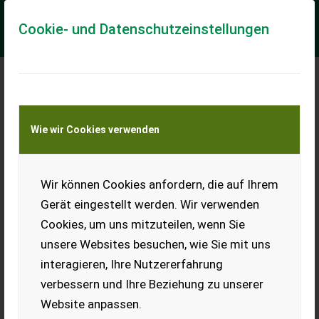
Cookie- und Datenschutzeinstellungen
Joskin ALPINA² 8000
Wie wir Cookies verwenden
Vakuum +
Schleppschuh
UniSpread
Wir können Cookies anfordern, die auf Ihrem
10,5 m VOGELSANG
Gerät eingestellt werden. Wir verwenden
SCHLEPPSCHUH
Cookies, um uns mitzuteilen, wenn Sie
GESTÄNGE
unsere Websites besuchen, wie Sie mit uns
! Vorführmaschine - Fragen
interagieren, Ihre Nutzererfahrung
sie uns nach einer
Vorführung ! Alpina 2 8000S -
verbessern und Ihre Beziehung zu unserer
Radkasteneinbau - ALB auf
Füllstandsanzeiger mit
Website anpassen.
Schwimmer - Pumpe ...