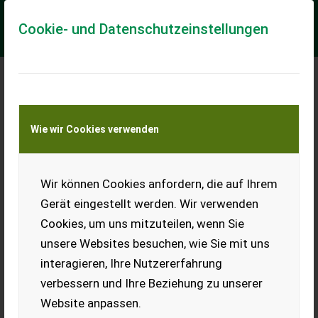
Cookie- und Datenschutzeinstellungen
Jessur 600 permetező
Wie wir Cookies verwenden
12 m keret, 5 szakaszolóval, jó állapotban eladó
EUR 927
inkl. 27% MwSt
Wir können Cookies anfordern, die auf Ihrem
Gerät eingestellt werden. Wir verwenden
Cookies, um uns mitzuteilen, wenn Sie
unsere Websites besuchen, wie Sie mit uns
interagieren, Ihre Nutzererfahrung
verbessern und Ihre Beziehung zu unserer
Website anpassen.