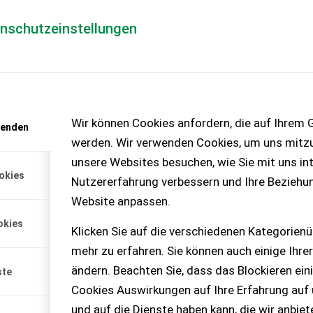
enschutzeinstellungen
Händlerlogin
für Händler
Mediada
Wir können Cookies anfordern, die auf Ihrem G
wenden
artenroboter Bakus
werden. Wir verwenden Cookies, um uns mitzu
roboter Bakus von der
unsere Websites besuchen, wie Sie mit uns int
erät, Rabatt. Listenpreis €
okies
windigkeit 6 km/h, 75 kWh-
Nutzererfahrung verbessern und Ihre Beziehu
Seitenhänge 20 % (je nach
Website anpassen.
erg), vollautonomes
eise und umweltfreundlich,
okies
ng, Reduktion von
Klicken Sie auf die verschiedenen Kategorienü
ntierte Weinbaubetriebe,
mehr zu erfahren. Sie können auch einige Ihrer
umer, Gassenmulcher,
eiben, Ladestation. Preis
ändern. Beachten Sie, dass das Blockieren ein
ste
Cookies Auswirkungen auf Ihre Erfahrung auf
und auf die Dienste haben kann, die wir anbie