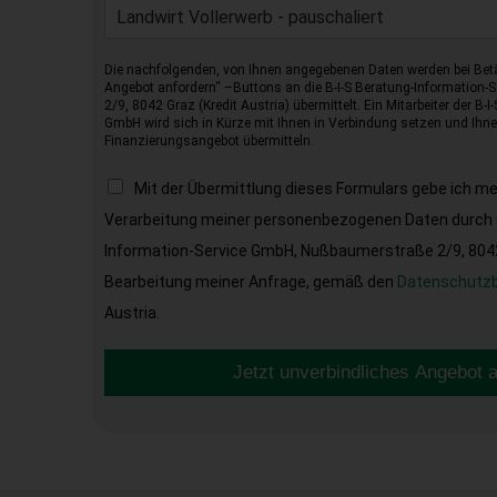
Landwirt Vollerwerb - pauschaliert
Die nachfolgenden, von Ihnen angegebenen Daten werden bei Betä
Angebot anfordern“ –Buttons an die B-I-S Beratung-Information
2/9, 8042 Graz (Kredit Austria) übermittelt. Ein Mitarbeiter der B-
GmbH wird sich in Kürze mit Ihnen in Verbindung setzen und Ihnen
Finanzierungsangebot übermitteln.
Mit der Übermittlung dieses Formulars gebe ich m
Verarbeitung meiner personenbezogenen Daten durch d
Information-Service GmbH, Nußbaumerstraße 2/9, 8042 
Bearbeitung meiner Anfrage, gemäß den
Datenschutz
Austria.
Jetzt unverbindliches Angebot 