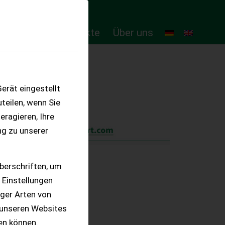
ten
Online-Produkte
Über uns
erät eingestellt
teilen, wenn Sie
eragieren, Ihre
ng zu unserer
berschriften, um
 Einstellungen
iger Arten von
 unseren Websites
ten können.