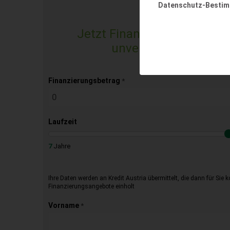
Datenschutz-Besti
Jetzt Finanzierungsangebo
unverbindlich & kost
Finanzierungsbetrag
*
Laufzeit
7
Jahre
Ihre Daten werden an Kredit Austria übermittelt, die dann für Sie 
Finanzierungsangebote einholt
Vorname
*