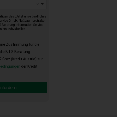
tigen des „Jetzt unverbindliches
-Service GmbH, Nußbaumerstraße
I-S Beratung-Information-Service
 ein individuelles
eine Zustimmung für die
ie B-I-S Beratung-
Graz (Kredit Austria) zur
bedingungen
der Kredit
anfordern