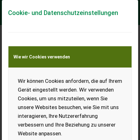
Cookie- und Datenschutzeinstellungen
Lindner Lintrac 90 mit
Wie wir Cookies verwenden
Zubehör gegen
Aufpreis
Lindner Lintrac, EZ 08/2017,
Wir können Cookies anfordern, die auf Ihrem
in sehr gutem technischen
Zustand abzugeben, 102 PS,
Gerät eingestellt werden. Wir verwenden
3,4 l FPT Motor,
Cookies, um uns mitzuteilen, wenn Sie
Stufenlosgetriebe,
Hinterachslenkung,
unsere Websites besuchen, wie Sie mit uns
Umkehrlüfter CleanFix,
interagieren, Ihre Nutzererfahrung
Frontzapfwelle,
achsgeführtes
verbessern und Ihre Beziehung zu unserer
Fronthubwerk mit EFH,
Anschluss Front 1x dw, Hauer
Website anpassen.
Frontladerkonsole mit