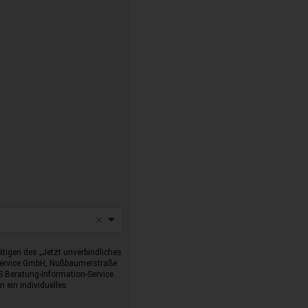
tigen des „Jetzt unverbindliches
-Service GmbH, Nußbaumerstraße
I-S Beratung-Information-Service
 ein individuelles