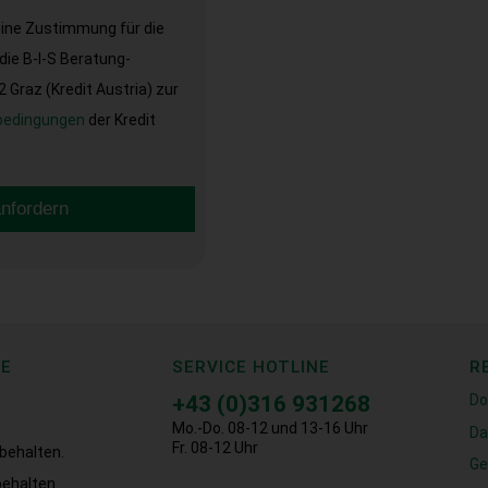
eine Zustimmung für die
ie B-I-S Beratung-
Graz (Kredit Austria) zur
bedingungen
der Kredit
anfordern
CE
SERVICE HOTLINE
R
+43 (0)316 931268
Do
Mo.-Do. 08-12 und 13-16 Uhr
Da
Fr. 08-12 Uhr
behalten.
Ge
ehalten.