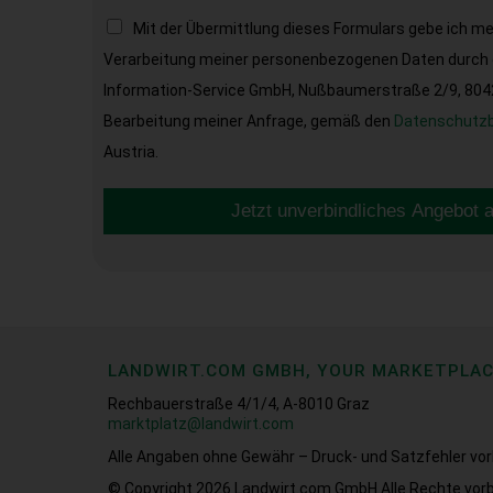
Mit der Übermittlung dieses Formulars gebe ich m
Verarbeitung meiner personenbezogenen Daten durch d
Information-Service GmbH, Nußbaumerstraße 2/9, 8042 
Bearbeitung meiner Anfrage, gemäß den
Datenschutz
Austria.
Jetzt unverbindliches Angebot 
LANDWIRT.COM GMBH, YOUR MARKETPLA
Rechbauerstraße 4/1/4, A-8010 Graz
marktplatz@landwirt.com
Alle Angaben ohne Gewähr – Druck- und Satzfehler vor
© Copyright 2026
Landwirt.com GmbH Alle Rechte vorb