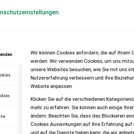
enschutzeinstellungen
Händlerlogin
für Händler
Mediada
Wir können Cookies anfordern, die auf Ihrem G
wenden
0
werden. Wir verwenden Cookies, um uns mitzu
20 Motorstunden,
unsere Websites besuchen, wie Sie mit uns int
r, Einzug und Riemen
okies
atzbereit.
Nutzererfahrung verbessern und Ihre Beziehu
Website anpassen.
okies
Klicken Sie auf die verschiedenen Kategorienü
mehr zu erfahren. Sie können auch einige Ihrer
t anfordern
ändern. Beachten Sie, dass das Blockieren ein
ste
enlos!
Cookies Auswirkungen auf Ihre Erfahrung auf
und auf die Dienste haben kann, die wir anbie