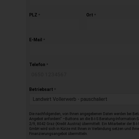
PLZ
Ort
*
*
E-Mail
*
Telefon
*
Betriebsart
*
Landwirt Vollerwerb - pauschaliert
Die nachfolgenden, von Ihnen angegebenen Daten werden bei Betä
Angebot anfordern“ –Buttons an die B-I-S Beratung-Information
2/9, 8042 Graz (Kredit Austria) übermittelt. Ein Mitarbeiter der B-
GmbH wird sich in Kürze mit Ihnen in Verbindung setzen und Ihnen
Finanzierungsangebot übermitteln.