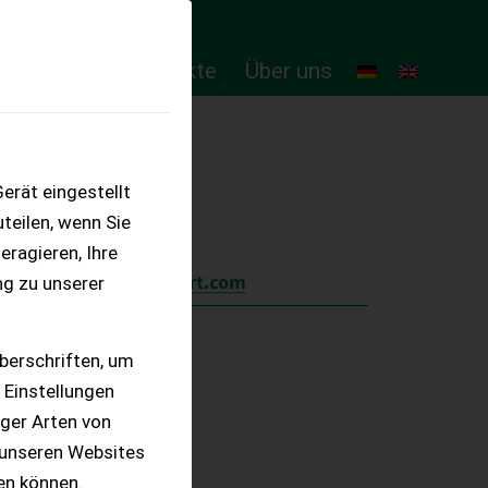
ten
Online-Produkte
Über uns
erät eingestellt
teilen, wenn Sie
eragieren, Ihre
ng zu unserer
berschriften, um
 Einstellungen
iger Arten von
 unseren Websites
ten können.