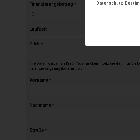
Datenschutz-Besti
Finanzierungsbetrag
*
Laufzeit
7
Jahre
Ihre Daten werden an Kredit Austria übermittelt, die dann für Sie 
Finanzierungsangebote einholt
Vorname
*
Nachname
*
Straße
*