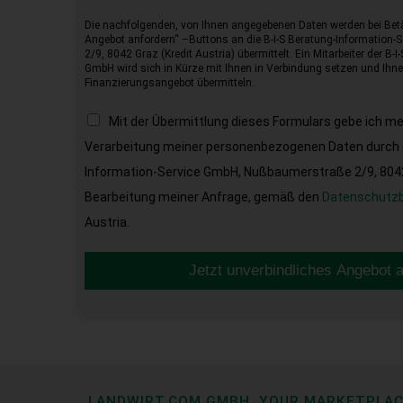
Die nachfolgenden, von Ihnen angegebenen Daten werden bei Betä
Angebot anfordern“ –Buttons an die B-I-S Beratung-Information
2/9, 8042 Graz (Kredit Austria) übermittelt. Ein Mitarbeiter der B-
GmbH wird sich in Kürze mit Ihnen in Verbindung setzen und Ihnen
Finanzierungsangebot übermitteln.
Mit der Übermittlung dieses Formulars gebe ich m
Verarbeitung meiner personenbezogenen Daten durch d
Information-Service GmbH, Nußbaumerstraße 2/9, 8042 
Bearbeitung meiner Anfrage, gemäß den
Datenschutz
Austria.
Jetzt unverbindliches Angebot 
LANDWIRT.COM GMBH, YOUR MARKETPLA