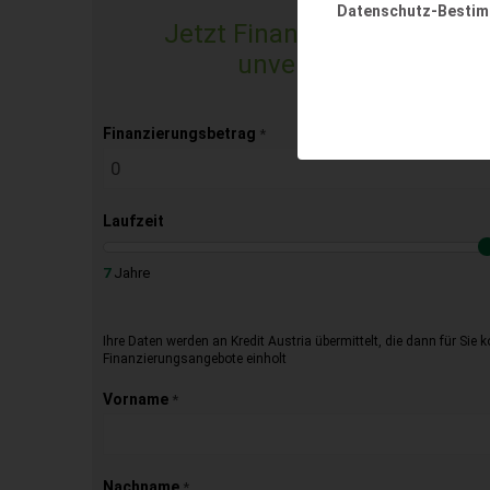
Datenschutz-Besti
Jetzt Finanzierungsangebo
unverbindlich & kost
Finanzierungsbetrag
*
Laufzeit
7
Jahre
Ihre Daten werden an Kredit Austria übermittelt, die dann für Sie 
Finanzierungsangebote einholt
Vorname
*
Nachname
*