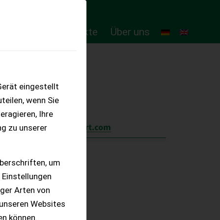
ten
Online-Produkte
Über uns
erät eingestellt
teilen, wenn Sie
eragieren, Ihre
ng zu unserer
berschriften, um
 Einstellungen
iger Arten von
 unseren Websites
ten können.