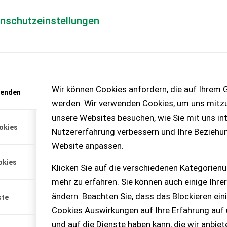
enschutzeinstellungen
Händlerlogin
für Händler
Mediada
Wir können Cookies anfordern, die auf Ihrem G
wenden
 Forwarder inkl.
werden. Wir verwenden Cookies, um uns mitzu
unsere Websites besuchen, wie Sie mit uns int
510G mit Astwanne, Bj.
okies
nd Reifen, erst 3.000 Bstd.,
Nutzererfahrung verbessern und Ihre Beziehu
0 m, VLS hydr., Astwanne
Website anpassen.
, Dreh- und Nivellierkabine,
eu, MwSt. ausweisbar,
okies
e, Reifen Nokian 710/45-
Klicken Sie auf die verschiedenen Kategorienü
ewag, Service gepflegt vom
mehr zu erfahren. Sie können auch einige Ihrer
ändern. Beachten Sie, dass das Blockieren ein
ste
Cookies Auswirkungen auf Ihre Erfahrung auf
und auf die Dienste haben kann, die wir anbie