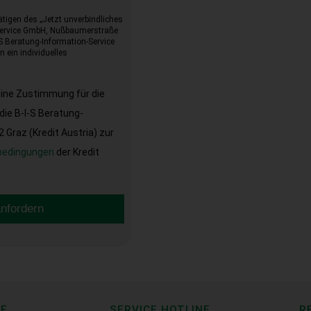
tigen des „Jetzt unverbindliches
-Service GmbH, Nußbaumerstraße
I-S Beratung-Information-Service
 ein individuelles
eine Zustimmung für die
ie B-I-S Beratung-
Graz (Kredit Austria) zur
bedingungen
der Kredit
anfordern
CE
SERVICE HOTLINE
R