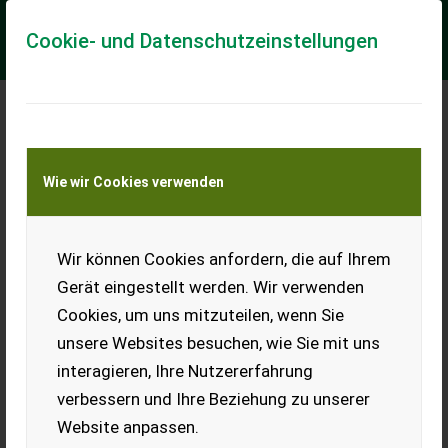
Cookie- und Datenschutzeinstellungen
John Deere T560
Wie wir Cookies verwenden
Hillmaster 622R 6,7 m
einsatzbereit
Verkaufe einen T560
Wir können Cookies anfordern, die auf Ihrem
Hillmaster. Kein Allrad mit
622R Schneidwerk (Bj. 2011),
Gerät eingestellt werden. Wir verwenden
1.330 Trommelstunden,
Cookies, um uns mitzuteilen, wenn Sie
1.980 Motorstunden. El.
Siebe, Klimaautomatik, Autocontour, Strohhäcksler,
unsere Websites besuchen, wie Sie mit uns
Spreuverteiler, Standardbeleuchtung, 3-Gang-Getriebe,
interagieren, Ihre Nutzererfahrung
Dreschtrommelantrieb mit Untersetzungsgetriebe,
automatische AHK, Kamera, 3,5 m breit, 800/70R32 Reifen,
verbessern und Ihre Beziehung zu unserer
auf Wunsch mit 5,5 m Geringhoff Variostar oder 625R. Mehr
Fotos gerne per WhatsApp. Österreichische und Deutsche
Website anpassen.
Papiere vorhanden. Preis VHB exkl.