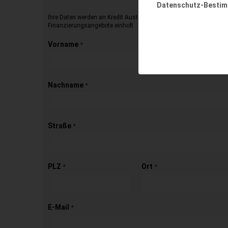
Datenschutz-Besti
Ihre Daten werden an Kredit Austria übermittelt, die dann für Sie 
Finanzierungsangebote einholt
Vorname
*
Nachname
*
Straße
*
PLZ
Ort
*
*
E-Mail
*