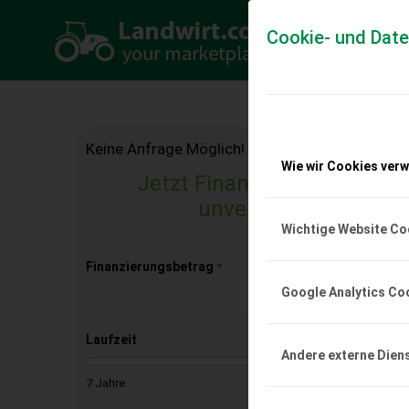
Cookie- und Dat
Keine Anfrage Möglich!
Wie wir Cookies ver
Jetzt Finanzierungsangebo
unverbindlich & kost
Wichtige Website Co
Finanzierungsbetrag
*
Google Analytics Co
Laufzeit
Andere externe Dien
7
Jahre