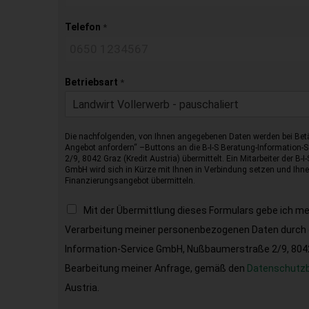
Telefon
*
Betriebsart
*
Landwirt Vollerwerb - pauschaliert
Die nachfolgenden, von Ihnen angegebenen Daten werden bei Betä
Angebot anfordern“ –Buttons an die B-I-S Beratung-Information
2/9, 8042 Graz (Kredit Austria) übermittelt. Ein Mitarbeiter der B-
GmbH wird sich in Kürze mit Ihnen in Verbindung setzen und Ihnen
Finanzierungsangebot übermitteln.
Mit der Übermittlung dieses Formulars gebe ich m
Verarbeitung meiner personenbezogenen Daten durch d
Information-Service GmbH, Nußbaumerstraße 2/9, 8042 
Bearbeitung meiner Anfrage, gemäß den
Datenschutz
Austria.