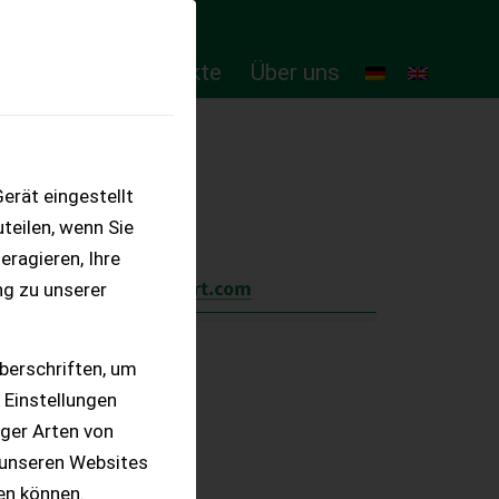
ten
Online-Produkte
Über uns
erät eingestellt
teilen, wenn Sie
eragieren, Ihre
ng zu unserer
berschriften, um
 Einstellungen
iger Arten von
 unseren Websites
ten können.