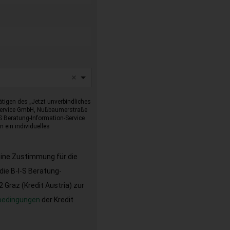
tigen des „Jetzt unverbindliches
-Service GmbH, Nußbaumerstraße
I-S Beratung-Information-Service
 ein individuelles
eine Zustimmung für die
ie B-I-S Beratung-
Graz (Kredit Austria) zur
bedingungen
der Kredit